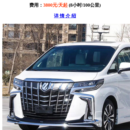
费用：
3800元/天起
(8小时/100公里)
详 情 介 绍