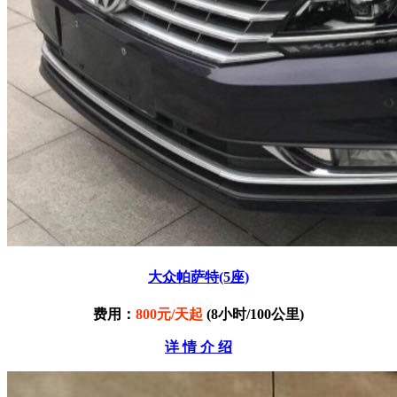
大众帕萨特(5座)
费用：
800元/天起
(8小时/100公里)
详 情 介 绍