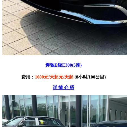
奔驰E级E300(5座)
费用：
1600元/天起元/天起
(8小时/100公里)
详 情 介 绍