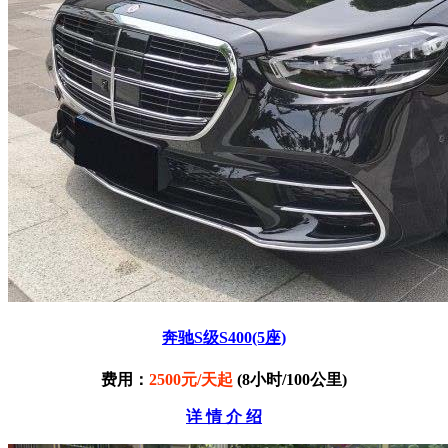
奔驰S级S400(5座)
费用：
2500元/天起
(8小时/100公里)
详 情 介 绍