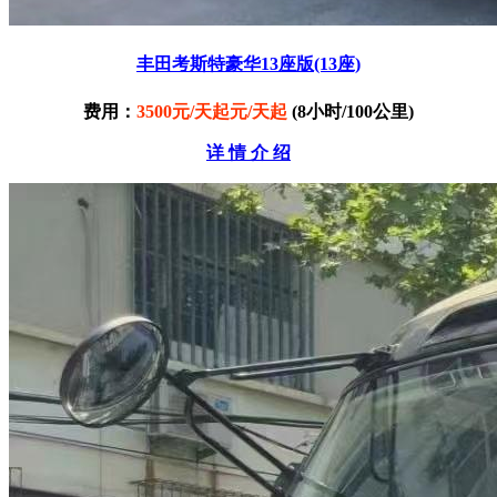
丰田考斯特豪华13座版(13座)
费用：
3500元/天起元/天起
(8小时/100公里)
详 情 介 绍