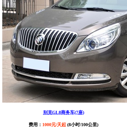
别克GL8商务车(7座)
费用：
1000元/天起
(8小时/100公里)