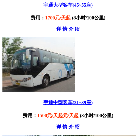
宇通大型客车(45~55座)
费用：
1700元/天起
(8小时/100公里)
详 情 介 绍
宇通中型客车(31~39座)
费用：
1500元/天起元/天起
(8小时/100公里)
详 情 介 绍