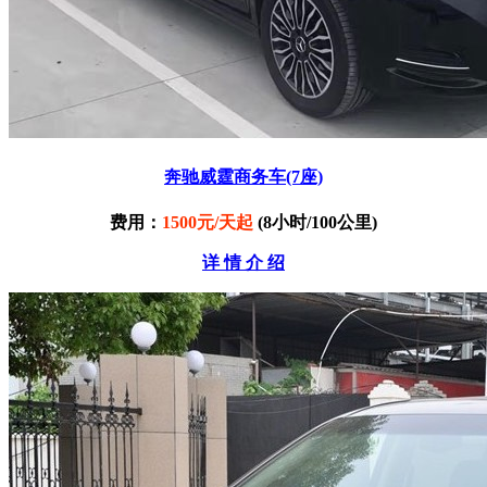
奔驰威霆商务车(7座)
费用：
1500元/天起
(8小时/100公里)
详 情 介 绍